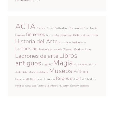
ACTA
Ciencia
Collar Sutherland
Diamantes
Edad Media
Grimorios
Expolios
Guerras Napoleónicas
Historia de la ciencia
Historia del Arte
Historiadelilusionismo
Ilusionismo
Ilusionistas
Isabella Steward Gardner
Joyas
Libros
Ladrones de arte
Magia
antiguos
Londres
Maldiciones
María
Museos
Pintura
Antonieta
Mercado del arte
Robos de arte
Rembrandt
Revolución Francesa
Sherlock
Holmes
Subastas
Victoria & Albert Museum
ÉpocaVictoriana